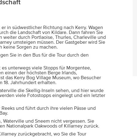
dschaft
 er in südwestlicher Richtung nach Kerry. Wagen
urch die Landschaft von Kildare. Dann fahren Sie
weiter durch Portlaoise, Thurles, Charleville und
llarney umsteigen müssen. Der Gastgeber wird Sie
ch keine Sorgen zu machen.
gen Sie in den Bus für die Tour durch den
t es unterwegs viele Stopps für Morgentee,
n einen der höchsten Berge Irlands,
 ist das Kerry Bog Village Museum, wo Besucher
m 18. Jahrhundert erhalten.
terville die Skellig-Inseln sehen, und hier wurde
erden viele Fotostopps eingelegt und ein letzter
 Reeks und führt durch ihre vielen Pässe und
Bay.
, Waterville und Sneem nicht vergessen. Sie
en Nationalpark Oakwoods of Killarney zurück.
llarney zurückgebracht, wo Sie die Tour