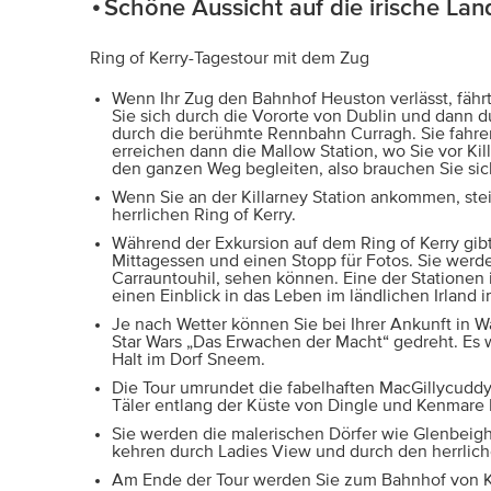
Schöne Aussicht auf die irische Lan
Ring of Kerry-Tagestour mit dem Zug
Wenn Ihr Zug den Bahnhof Heuston verlässt, fährt
Sie sich durch die Vororte von Dublin und dann d
durch die berühmte Rennbahn Curragh. Sie fahren 
erreichen dann die Mallow Station, wo Sie vor Ki
den ganzen Weg begleiten, also brauchen Sie si
Wenn Sie an der Killarney Station ankommen, stei
herrlichen Ring of Kerry.
Während der Exkursion auf dem Ring of Kerry gib
Mittagessen und einen Stopp für Fotos. Sie werde
Carrauntouhil, sehen können. Eine der Stationen
einen Einblick in das Leben im ländlichen Irland i
Je nach Wetter können Sie bei Ihrer Ankunft in Wa
Star Wars „Das Erwachen der Macht“ gedreht. Es w
Halt im Dorf Sneem.
Die Tour umrundet die fabelhaften MacGillycuddy
Täler entlang der Küste von Dingle und Kenmare 
Sie werden die malerischen Dörfer wie Glenbeigh
kehren durch Ladies View und durch den herrlich
Am Ende der Tour werden Sie zum Bahnhof von Ki