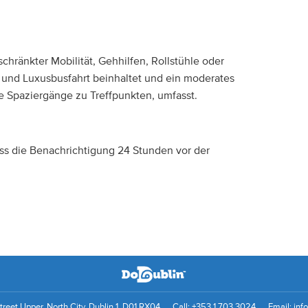
schränkter Mobilität, Gehhilfen, Rollstühle oder
t und Luxusbusfahrt beinhaltet und ein moderates
ze Spaziergänge zu Treffpunkten, umfasst.
s die Benachrichtigung 24 Stunden vor der
reet Upper, North City, Dublin 1, D01 RX04
Call:
+353 1 703 3024
Email:
inf