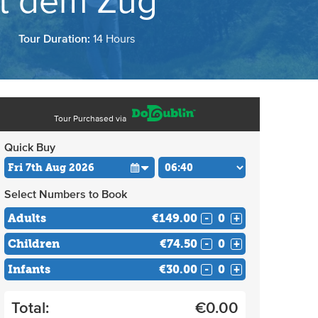
it dem Zug
Tour Duration:
14 Hours
Tour Purchased via
Quick Buy
Select Numbers to Book
Adults
€149.00
-
+
Children
€74.50
-
+
Infants
€30.00
-
+
Total:
€
0.00