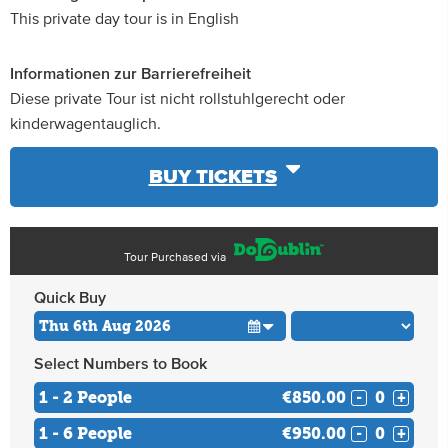
This private day tour is in English
Informationen zur Barrierefreiheit
Diese private Tour ist nicht rollstuhlgerecht oder
kinderwagentauglich.
BUY TICKETS
Tour Purchased via
Quick Buy
Select Numbers to Book
1 - 2 People
€850.00
-
+
1 - 6 People
€950.00
-
+