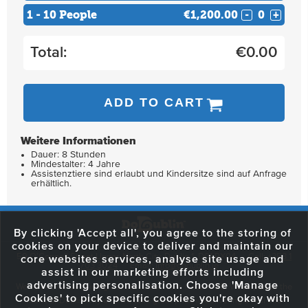
1 - 10 People
€1,200.00
-
+
Total:
€
0.00
ADD TO CART
Weitere Informationen
Dauer: 8 Stunden
Mindestalter: 4 Jahre
Assistenztiere sind erlaubt und Kindersitze sind auf Anfrage
erhältlich.
By clicking 'Accept all', you agree to the storing of
cookies on your device to deliver and maintain our
59 O'Connell Street Upper, North City, Dublin 1, D01 RX04
Call:
+353 1
core websites services, analyse site usage and
703 3024
Email:
info@dodublin.ie
assist in our marketing efforts including
advertising personalisation. Choose 'Manage
We've been entertaining visitors to our town since 1988. We're part of the
Cookies' to pick specific cookies you're okay with
fabric of Dublin City and we take great pride in delivering a real and