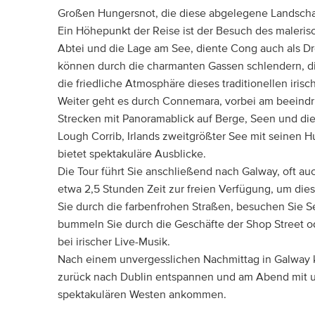
Großen Hungersnot, die diese abgelegene Landschaf
Ein Höhepunkt der Reise ist der Besuch des maleris
Abtei und die Lage am See, diente Cong auch als Dre
können durch die charmanten Gassen schlendern, d
die friedliche Atmosphäre dieses traditionellen iris
Weiter geht es durch Connemara, vorbei am beeind
Strecken mit Panoramablick auf Berge, Seen und di
Lough Corrib, Irlands zweitgrößter See mit seinen Hu
bietet spektakuläre Ausblicke.
Die Tour führt Sie anschließend nach Galway, oft a
etwa 2,5 Stunden Zeit zur freien Verfügung, um die
Sie durch die farbenfrohen Straßen, besuchen Sie 
bummeln Sie durch die Geschäfte der Shop Street od
bei irischer Live-Musik.
Nach einem unvergesslichen Nachmittag in Galway k
zurück nach Dublin entspannen und am Abend mit u
spektakulären Westen ankommen.