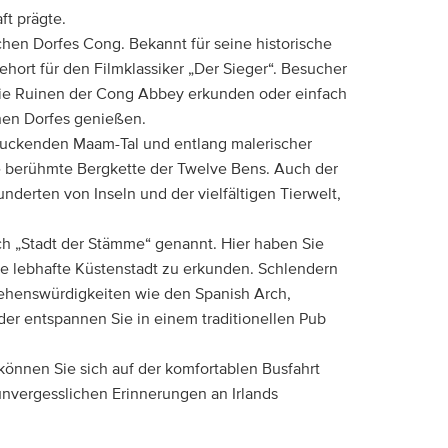
t prägte.
chen Dorfes Cong. Bekannt für seine historische
hort für den Filmklassiker „Der Sieger“. Besucher
ie Ruinen der Cong Abbey erkunden oder einfach
chen Dorfes genießen.
ruckenden Maam-Tal und entlang malerischer
e berühmte Bergkette der Twelve Bens. Auch der
nderten von Inseln und der vielfältigen Tierwelt,
uch „Stadt der Stämme“ genannt. Hier haben Sie
se lebhafte Küstenstadt zu erkunden. Schlendern
Sehenswürdigkeiten wie den Spanish Arch,
er entspannen Sie in einem traditionellen Pub
önnen Sie sich auf der komfortablen Busfahrt
nvergesslichen Erinnerungen an Irlands