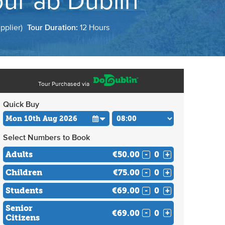
ur ab Dublin
pplier)
Tour Duration:
12 Hours
Tour Purchased via
Quick Buy
Select Numbers to Book
Adults
€50.00
-
+
Children
€75.00
-
+
Students
€69.00
-
+
Senior
€69.00
-
+
Citizens