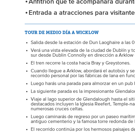
Anfitrión que te acompañará durante
Entrada a atracciones para visitante
TOUR DE MEDIO DÍA A WICKLOW
Salida desde la estación de Dun Laoghaire a las 
Verá una vista elevada de la ciudad de Dublín y to
sur desde Dublin Connolly en dirección a Arklow
El tren recorre la costa hacia Bray y Greystones.
Cuando llegue a Arklow, abordará el autobús y se
recorrido personal por las fábricas de lana en fu
Luego harás una parada para almorzar en un pub lo
La siguiente parada es la impresionante Glendalo
Viaje al lago superior de Glendalough hasta el si
destacados incluyen la Iglesia Reefert, Temple-na-S
numerosas cruces celtas.
Luego caminarás de regreso por un paseo marítimo
antiguo cementerio y la famosa torre redonda de 
El recorrido continúa por los hermosos paisajes d