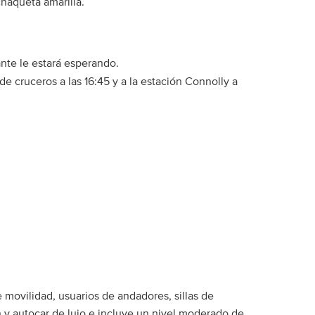
chaqueta amarilla.
nte le estará esperando.
e cruceros a las 16:45 y a la estación Connolly a
 movilidad, usuarios de andadores, sillas de
 y autocar de lujo e incluye un nivel moderado de