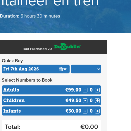
taineer en tren
 Duration:
6 hours 30 minutes
Tour Purchased via
Quick Buy
Select Numbers to Book
Adults
€99.00
-
+
Children
€49.50
-
+
Infants
€30.00
-
+
Total:
€
0.00