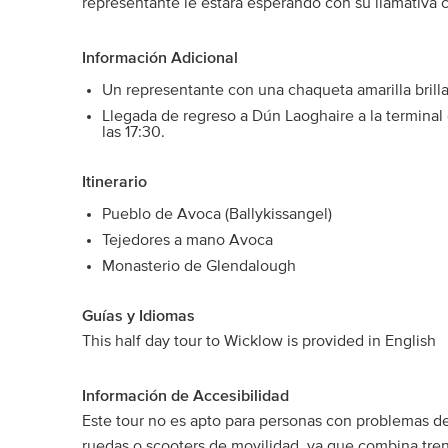
representante le estará esperando con su llamativa 
Información Adicional
Un representante con una chaqueta amarilla brilla
Llegada de regreso a Dún Laoghaire a la terminal d
las 17:30.
Itinerario
Pueblo de Avoca (Ballykissangel)
Tejedores a mano Avoca
Monasterio de Glendalough
Guías y Idiomas
This half day tour to Wicklow is provided in English
Información de Accesibilidad
Este tour no es apto para personas con problemas de
ruedas o scooters de movilidad, ya que combina tren