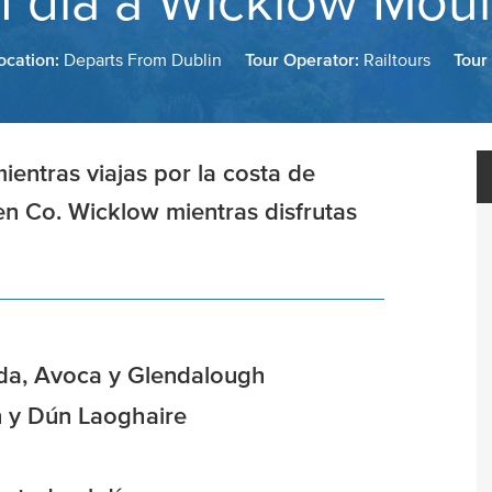
n día a Wicklow Moun
ocation:
Departs From Dublin
Tour Operator:
Railtours
Tour
ientras viajas por la costa de
n Co. Wicklow mientras disfrutas
nda, Avoca y Glendalough
n y Dún Laoghaire