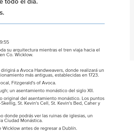
 todo el día.
s.
09:55
da su arquitectura mientras el tren viaja hacia el
 en Co. Wicklow.
 dirigirá a Avoca Handweavers, donde realizará un
ncionamiento más antiguas, establecidas en 1723.
cal, Fitzgerald's of Avoca.
ugh; un asentamiento monástico del siglo XII.
tio original del asentamiento monástico. Los puntos
kellig, St. Kevin's Cell, St. Kevin's Bed, Caher y
 donde podrás ver las ruinas de iglesias, un
la Ciudad Monástica.
e Wicklow antes de regresar a Dublín.