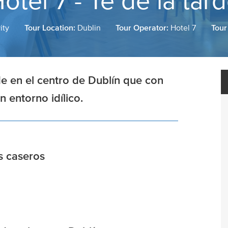
otel 7 - Té de la tar
ity
Tour Location:
Dublin
Tour Operator:
Hotel 7
Tour
e en el centro de Dublín que con
 entorno idílico.
s caseros