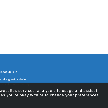
o@dodublin.ie
 take great pride in
also celebrates the city
e websites services, analyse site usage and assist in
ies you're okay with or to change your preferences.