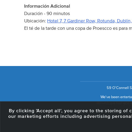
Información Adicional
Duración - 90 minutos
Ubicación:
Hotel 7, 7 Gardiner Row, Rotunda, Dublín
El té de la tarde con una copa de Proescco es para 
59 O'Connell St
We've been entertai
delivering a real and a
By clicking 'Accept all', you agree to the storing o
our marketing efforts including advertising persona