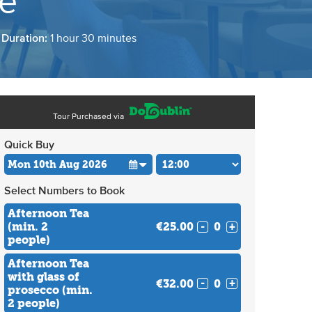
de
 Duration:
1 hour 30 minutes
Tour Purchased via
Quick Buy
Select Numbers to Book
Afternoon Tea
(min. 2
€25.00
-
+
people)
Afternoon Tea
with glass of
€32.00
-
+
prosecco (min.
2 people)