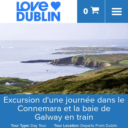
0
Excursion d'une journée dans le
Connemara et la baie de
Galway en train
Tour Type:
Day Tour
Tour Location:
Departs From Dublin