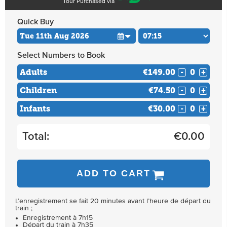
Tour Purchased via
Quick Buy
Select Numbers to Book
Adults
€149.00
-
+
Children
€74.50
-
+
Infants
€30.00
-
+
Total:
€
0.00
ADD TO CART
L’enregistrement se fait 20 minutes avant l’heure de départ du
train ;
Enregistrement à 7h15
Départ du train à 7h35