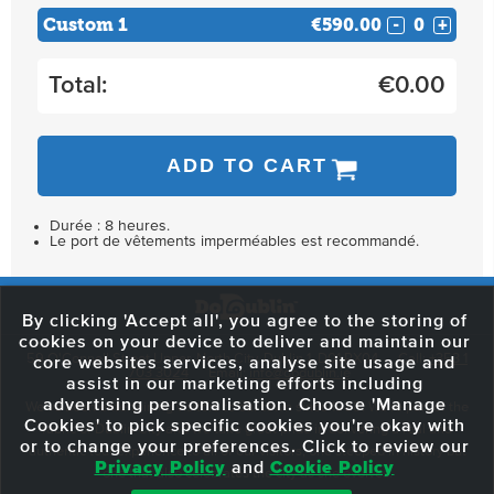
Custom 1
€590.00
-
+
Total:
€
0.00
ADD TO CART
Durée : 8 heures.
Le port de vêtements imperméables est recommandé.
By clicking 'Accept all', you agree to the storing of
cookies on your device to deliver and maintain our
59 O'Connell Street Upper, North City, Dublin 1, D01 RX04
Call:
+353 1
core websites services, analyse site usage and
703 3024
Email:
info@dodublin.ie
assist in our marketing efforts including
advertising personalisation. Choose 'Manage
We've been entertaining visitors to our town since 1988. We're part of the
Cookies' to pick specific cookies you're okay with
fabric of Dublin City and we take great pride in delivering a real and
or to change your preferences. Click to review our
authentic tour experience to all of our visitors, one steeped in history but
Privacy Policy
and
Cookie Policy
one that also celebrates the city as she evolves.