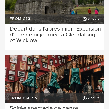
FROM €33
6 hours
Départ dans l'après-midi ! Excursion
d'une demi-journée à Glendalough
et Wicklow
FROM €56.95
2 hours
Soirée spectacle de danse