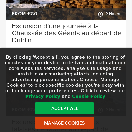
FROM €80
12 Hours
Excursion d'une journée à la
Chaussée des Géants au départ de
Dublin
By clicking 'Accept all', you agree to the storing of
cookies on your device to deliver and maintain our
core websites services, analyse site usage and
assist in our marketing efforts including
advertising personalisation. Choose 'Manage
Cookies' to pick specific cookies you're okay with
or to change your preferences. Click to review our
Privacy Policy
and
Cookie Policy
ACCEPT ALL
FROM €80
12 Hours
Excursion d'une journée aux
MANAGE COOKIES
falaises de Moher au départ de