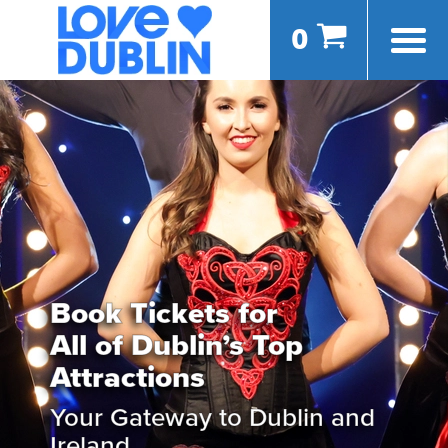
0
Book Tickets for
All of Dublin’s Top
Attractions
Your Gateway to Dublin and
Ireland