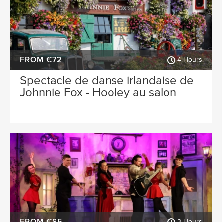
FROM €72
4 Hours
Spectacle de danse irlandaise de
Johnnie Fox - Hooley au salon
FROM €85
3 Hours