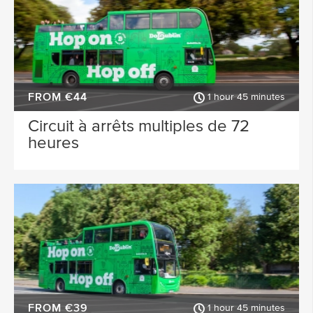
Dublin
Dublin Airport
ACTIVITY TYPE
FROM €44
1 hour 45 minutes
PLACE OF INTEREST
Circuit à arrêts multiples de 72
heures
SPECIAL
FROM €39
1 hour 45 minutes