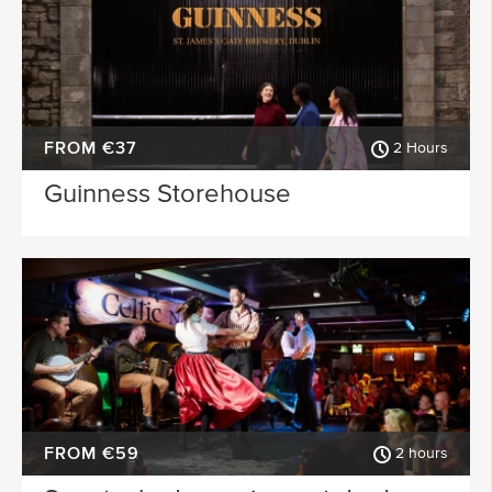
FROM €37
2 Hours
Guinness Storehouse
FROM €59
2 hours