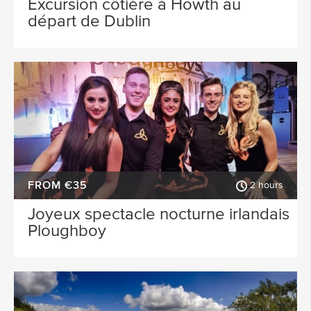
Excursion côtière à Howth au
départ de Dublin
FROM €35
2 hours
Joyeux spectacle nocturne irlandais
Ploughboy