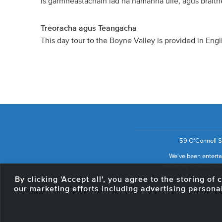
Is garmheastacháin iad na hamanna uile, agus braithe
Treoracha agus Teangacha
This day tour to the Boyne Valley is provided in Engl
59 O'Connell St
We've been entertai
delivering a real and a
By clicking 'Accept all', you agree to the storing o
our marketing efforts including advertising persona