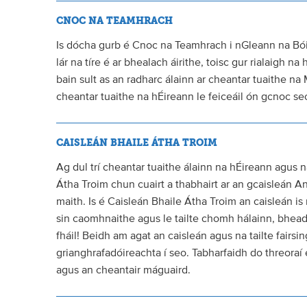
CNOC NA TEAMHRACH
Is dócha gurb é Cnoc na Teamhrach i nGleann na Bóin
lár na tíre é ar bhealach áirithe, toisc gur rialaigh 
bain sult as an radharc álainn ar cheantar tuaithe na
cheantar tuaithe na hÉireann le feiceáil ón gcnoc se
CAISLEÁN BHAILE ÁTHA TROIM
Ag dul trí cheantar tuaithe álainn na hÉireann agus n
Átha Troim chun cuairt a thabhairt ar an gcaisleán
maith. Is é Caisleán Bhaile Átha Troim an caisleán is
sin caomhnaithe agus le tailte chomh hálainn, bheadh
fháil! Beidh am agat an caisleán agus na tailte fairsi
grianghrafadóireachta í seo. Tabharfaidh do threoraí e
agus an cheantair máguaird.