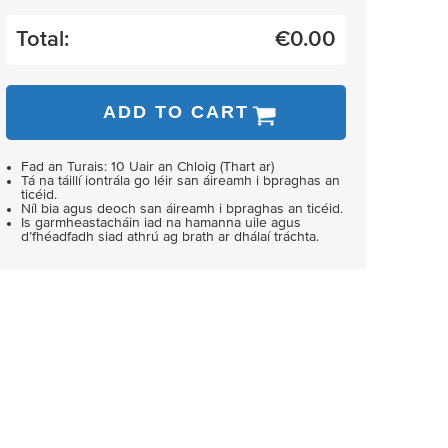
Total:
€
0.00
ADD TO CART
Fad an Turais: 10 Uair an Chloig (Thart ar)
Tá na táillí iontrála go léir san áireamh i bpraghas an
ticéid.
Níl bia agus deoch san áireamh i bpraghas an ticéid.
Is garmheastacháin iad na hamanna uile agus
d’fhéadfadh siad athrú ag brath ar dhálaí tráchta.