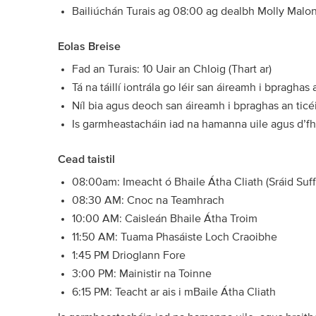
Bailiúchán Turais ag 08:00 ag dealbh Molly Malon
Eolas Breise
Fad an Turais: 10 Uair an Chloig (Thart ar)
Tá na táillí iontrála go léir san áireamh i bpraghas 
Níl bia agus deoch san áireamh i bpraghas an ticé
Is garmheastacháin iad na hamanna uile agus d’fhé
Cead taistil
08:00am: Imeacht ó Bhaile Átha Cliath (Sráid Suf
08:30 AM: Cnoc na Teamhrach
10:00 AM: Caisleán Bhaile Átha Troim
11:50 AM: Tuama Phasáiste Loch Craoibhe
1:45 PM Drioglann Fore
3:00 PM: Mainistir na Toinne
6:15 PM: Teacht ar ais i mBaile Átha Cliath