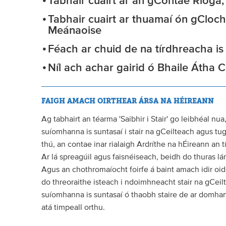
Tabhair cuairt ar an gContae Ríoga,
Tabhair cuairt ar thuamaí ón gCloch
Meánaoise
Féach ar chuid de na tírdhreacha is á
Níl ach achar gairid ó Bhaile Átha Cl
FAIGH AMACH OIRTHEAR ÁRSA NA HÉIREANN
Ag tabhairt an téarma 'Saibhir i Stair' go leibhéal nu
suíomhanna is suntasaí i stair na gCeilteach agus tu
thú, an contae inar rialaigh Ardríthe na hÉireann an t
Ar lá spreagúil agus faisnéiseach, beidh do thuras lá
Agus an chothromaíocht foirfe á baint amach idir oi
do threoraithe isteach i ndoimhneacht stair na gCeilt
suíomhanna is suntasaí ó thaobh staire de ar domhan
atá timpeall orthu.