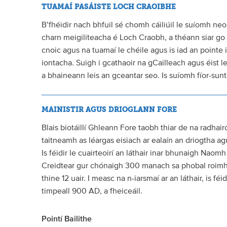
TUAMAÍ PASÁISTE LOCH CRAOIBHE
B’fhéidir nach bhfuil sé chomh cáiliúil le suíomh neoi
charn meigiliteacha é Loch Craobh, a théann siar go 
cnoic agus na tuamaí le chéile agus is iad an pointe i
iontacha. Suigh i gcathaoir na gCailleach agus éist l
a bhaineann leis an gceantar seo. Is suíomh fíor-sunt
MAINISTIR AGUS DRIOGLANN FORE
Blais biotáillí Ghleann Fore taobh thiar de na radhai
taitneamh as léargas eisiach ar ealaín an driogtha ag
Is féidir le cuairteoirí an láthair inar bhunaigh Naomh
Creidtear gur chónaigh 300 manach sa phobal roimh a 
thine 12 uair. I measc na n-iarsmaí ar an láthair, is f
timpeall 900 AD, a fheiceáil.
Pointí Bailithe