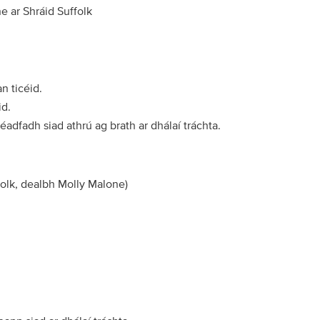
e ar Shráid Suffolk
an ticéid.
id.
adfadh siad athrú ag brath ar dhálaí tráchta.
folk, dealbh Molly Malone)