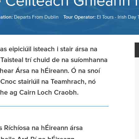
e Ceilteach Ghleann 
cation:
Departs From Dublin
Tour Operator:
EI Tours - Irish Day 
s eipiciúil isteach i stair ársa na
. Taisteal trí chuid de na suíomhanna
rthear Ársa na hÉireann. Ó na snoí
 Cnoc stairiúil na Teamhrach, nó
oiche ag Cairn Loch Craobh.
s Ríchíosa na hÉireann ársa