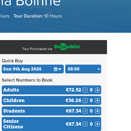
na Bóinne
Tours
Tour Duration:
10 Hours
Tour Purchased via
Quick Buy
Select Numbers to Book
Adults
€72.52
-
+
Children
€36.26
-
+
Students
€67.34
-
+
Senior
€67.34
-
+
Citizens