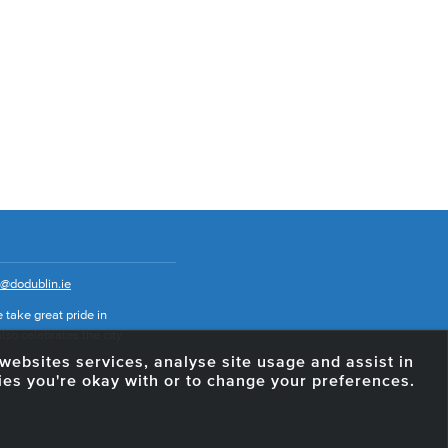
o@dodublin.ie
 take great pride in
also celebrates the city
e websites services, analyse site usage and assist in
ies you're okay with or to change your preferences.