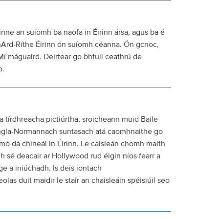
ne an suíomh ba naofa in Éirinn ársa, agus ba é
na hArd-Ríthe Éirinn ón suíomh céanna. Ón gcnoc,
 Mí máguaird. Deirtear go bhfuil ceathrú de
o.
a tírdhreacha pictiúrtha, sroicheann muid Baile
 Angla-Normannach suntasach atá caomhnaithe go
 mó dá chineál in Éirinn. Le caisleán chomh maith
 sé deacair ar Hollywood rud éigin níos fearr a
nge a iniúchadh. Is deis iontach
olas duit maidir le stair an chaisleáin spéisiúil seo