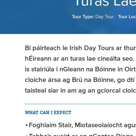
Turas La
Tour Type:
Day Tour
Tour Lo
Bí páirteach le Irish Day Tours ar thura
hÉireann ar an turas lae cineálta seo
is stairiúla i nGleann na Bóinne in Oi
cloiche ársa ag Brú na Bóinne, go dtí
taisteal siar in am ag an gciorcal cl
WHAT CAN I EXPECT
Foghlaim Stair, Miotaseolaíocht agu