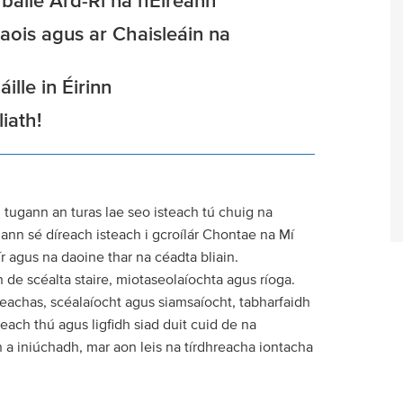
 baile Ard-Rí na hÉireann
aois agus ar Chaisleáin na
ille in Éirinn
iath!
a, tugann an turas lae seo isteach tú chuig na
gann sé díreach isteach i gcroílár Chontae na Mí
ír agus na daoine thar na céadta bliain.
n de scéalta staire, miotaseolaíochta agus ríoga.
deachas, scéalaíocht agus siamsaíocht, tabharfaidh
each thú agus ligfidh siad duit cuid de na
 a iniúchadh, mar aon leis na tírdhreacha iontacha