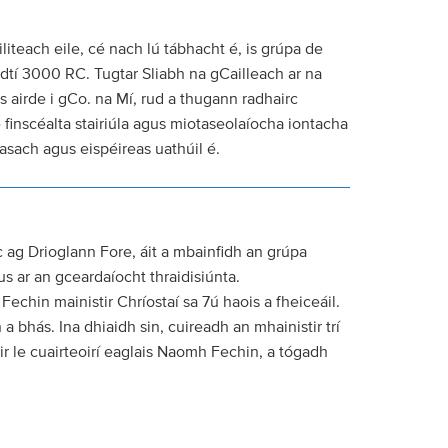
liteach eile, cé nach lú tábhacht é, is grúpa de
dtí 3000 RC. Tugtar Sliabh na gCailleach ar na
s airde i gCo. na Mí, rud a thugann radhairc
e finscéalta stairiúla agus miotaseolaíocha iontacha
asach agus eispéireas uathúil é.
rc ag Drioglann Fore, áit a mbainfidh an grúpa
us ar an gceardaíocht thraidisiúnta.
 Fechin mainistir Chríostaí sa 7ú haois a fheiceáil.
bhás. Ina dhiaidh sin, cuireadh an mhainistir trí
éidir le cuairteoirí eaglais Naomh Fechin, a tógadh