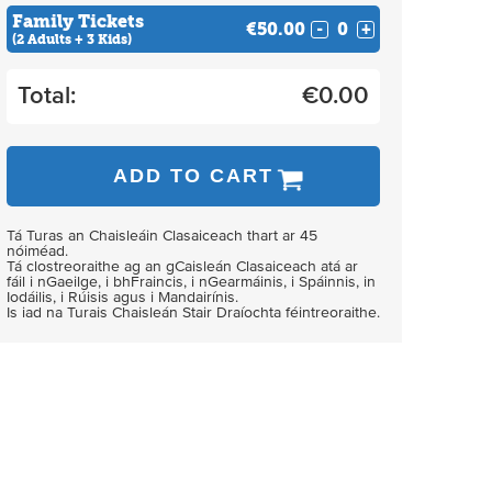
Family Tickets
€50.00
-
+
(2 Adults + 3 Kids)
Total:
€
0.00
ADD TO CART
Tá Turas an Chaisleáin Clasaiceach thart ar 45
nóiméad.
Tá clostreoraithe ag an gCaisleán Clasaiceach atá ar
fáil i nGaeilge, i bhFraincis, i nGearmáinis, i Spáinnis, in
Iodáilis, i Rúisis agus i Mandairínis.
Is iad na Turais Chaisleán Stair Draíochta féintreoraithe.