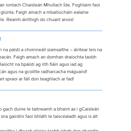
tair iontach Chaisleán Mhullach Íde. Foghlaim faoi
e glúnta. Faigh amach a mbailiúcháin ealaíne
le. Réamh-áirithigh do chuairt anois!
N
na páistí a choinneáil siamsaithe – áirítear leis na
ileacán. Faigh amach an domhan draíochta taobh
íocht na bpáistí ag rith fiáin agus iad ag
acán agus na gcoillte radharcacha máguaird!
t spraoi ar fáil don teaghlach ar fad!
do gach duine le taitneamh a bhaint as i gCaisleán
na gairdíní faoi bhláth le taiscéaladh agus is áit