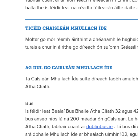
Tabhair cuairt ar an aon Teach Féileacán in Éirinn. L
ballaithe is féidir leat na céadta féileacán áille dai
TICÉID CHAISLEÁN MHULLACH ÍDE
Moltar go mór réamh-áirithint a dhéanamh le haghaidh
turais a chur in áirithe go díreach ón suíomh Gréasái
AG DUL GO CAISLEÁN MHULLACH ÍDE
Tá Caisleán Mhullach Íde suite díreach taobh amuigh
Átha Cliath.
Bus
Is féidir leat Bealaí Bus Bhaile Átha Cliath 32 agus 4
bus anseo níos lú ná 200 méadar ón gCaisleán. Le ha
Átha Cliath, tabhair cuairt ar
dublinbus.ie
. Tá bus dír
sráidbhaile Mhullach Íde ar bhealach uimhir 102, agu