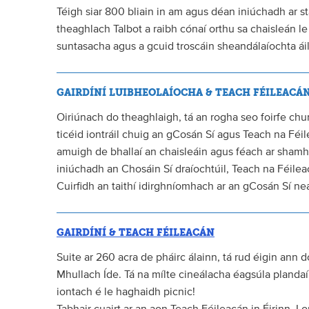
Téigh siar 800 bliain in am agus déan iniúchadh ar s
theaghlach Talbot a raibh cónaí orthu sa chaisleán l
suntasacha agus a gcuid troscáin sheandálaíochta áil
GAIRDÍNÍ LUIBHEOLAÍOCHA & TEACH FÉILEACÁ
Oiriúnach do theaghlaigh, tá an rogha seo foirfe chun 
ticéid iontráil chuig an gCosán Sí agus Teach na Fé
amuigh de bhallaí an chaisleáin agus féach ar shamhla
iniúchadh an Chosáin Sí draíochtúil, Teach na Féile
Cuirfidh an taithí idirghníomhach ar an gCosán Sí near
GAIRDÍNÍ & TEACH FÉILEACÁN
Suite ar 260 acra de pháirc álainn, tá rud éigin ann 
Mhullach Íde. Tá na mílte cineálacha éagsúla plandaí s
iontach é le haghaidh picnic!