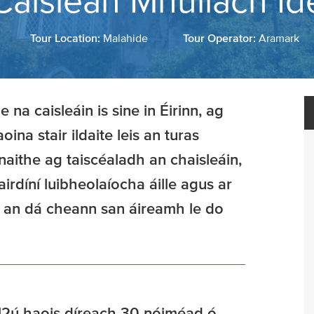
Caisleán Mhullach Íd
Tour Location:
Malahide
Tour Operator:
Aramark
na caisleáin is sine in Éirinn, ag
oina stair ildaite leis an turas
naithe ag taiscéaladh an chaisleáin,
gairdíní luibheolaíocha áille agus ar
ig an dá cheann san áireamh le do