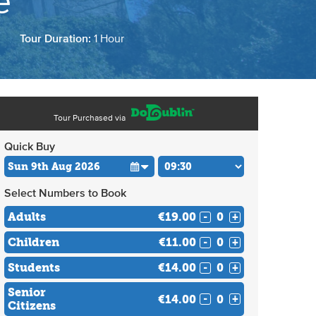
e
Tour Duration:
1 Hour
Tour Purchased via
Quick Buy
Select Numbers to Book
Adults
€19.00
-
+
Children
€11.00
-
+
Students
€14.00
-
+
Senior
€14.00
-
+
Citizens