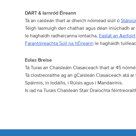
DART & Iarnród Éireann
Tá an caisleán thart ar dheich nóiméad siúil ó
Stáisiú
Téigh lasmuigh den chathair agus déan iniúchadh ar s
le haghaidh radharcanna iontacha,
Eastát an Aerfoirt
Farantóireachta Súil na hÉireann
le haghaidh tuillead
Eolas Breise
Tá Turas an Chaisleáin Clasaiceach thart ar 45 nóimé
Tá clostreoraithe ag an gCaisleán Clasaiceach atá ar fá
Spáinnis, in Iodáilis, i Rúisis agus i Mandairínis.
Is iad na Turais Chaisleán Stair Draíochta féintreorait