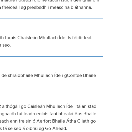
onnaithe i dteach gloine taobh istigh den ghairdín
te a fheiceáil ag preabadh i measc na bláthanna.
 turais Chaisleán Mhullach Íde. Is féidir leat
n seo.
 de shráidbhaile Mhullach Íde i gContae Bhaile
2 a thógáil go Caisleán Mhullach Íde - tá an stad
ghaidh tuilleadh eolais faoi bhealaí Bus Bhaile
each ann freisin ó Aerfort Bhaile Átha Cliath go
s tá sé seo á oibriú ag Go-Ahead.