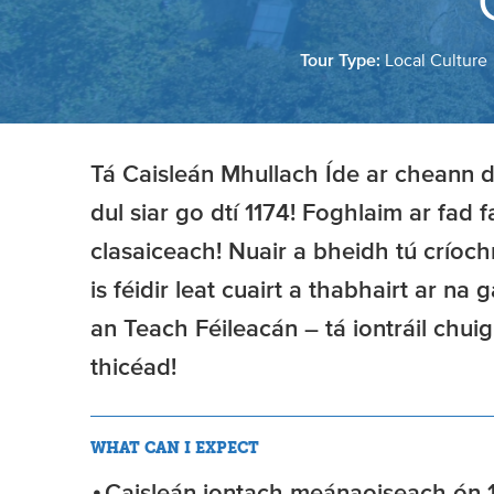
Tour Type:
Local Culture
Tá Caisleán Mhullach Íde ar cheann de 
dul siar go dtí 1174! Foghlaim ar fad fa
clasaiceach! Nuair a bheidh tú críoch
is féidir leat cuairt a thabhairt ar na 
an Teach Féileacán – tá iontráil chu
thicéad!
WHAT CAN I EXPECT