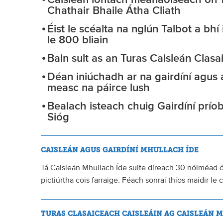
Caisleán iontach meánaoiseach ón 
Chathair Bhaile Átha Cliath
Éist le scéalta na nglún Talbot a bh
le 800 bliain
Bain sult as an Turas Caisleán Clas
Déan iniúchadh ar na gairdíní agus a
measc na páirce lush
Bealach isteach chuig Gairdíní prí
Sióg
CAISLEÁN AGUS GAIRDÍNÍ MHULLACH ÍDE
Tá Caisleán Mhullach Íde suite díreach 30 nóiméad ó 
pictiúrtha cois farraige. Féach sonraí thíos maidir le 
TURAS CLASAICEACH CAISLEÁIN AG CAISLEÁN 