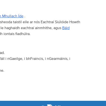
n Mhullach Íde
.
heoda taistil eile ar nós Eachtraí Siúlóide Howth
le haghaidh eachtraí ainmhithe, agus
Báid
h iontais fiadhúlra.
ad.
il i nGaeilge, i bhFraincis, i nGearmáinis, i
he.