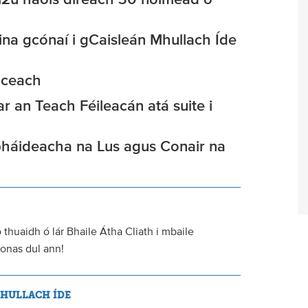
12ú haois díreach 30 nóiméad ó
í ina gcónaí i gCaisleán Mhullach Íde
aiceach
r an Teach Féileacán atá suite i
obháideacha na Lus agus Conair na
thuaidh ó lár Bhaile Átha Cliath i mbaile
conas dul ann!
MHULLACH ÍDE