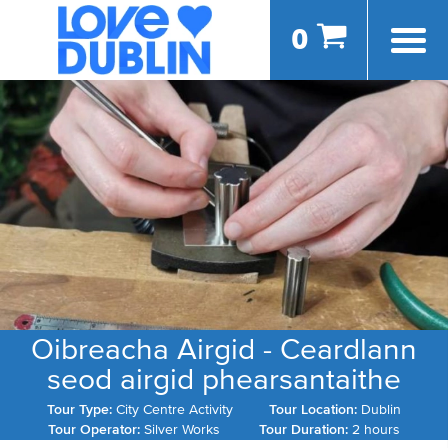
0
Oibreacha Airgid - Ceardlann
seod airgid phearsantaithe
Tour Type:
City Centre Activity
Tour Location:
Dublin
Tour Operator:
Silver Works
Tour Duration:
2 hours