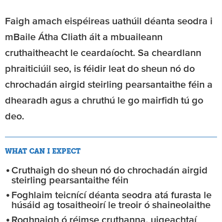
Faigh amach eispéireas uathúil déanta seodra i
mBaile Átha Cliath áit a mbuaileann
cruthaitheacht le ceardaíocht. Sa cheardlann
phraiticiúil seo, is féidir leat do sheun nó do
chrochadán airgid steirling pearsantaithe féin a
dhearadh agus a chruthú le go mairfidh tú go
deo.
WHAT CAN I EXPECT
Cruthaigh do sheun nó do chrochadán airgid
steirling pearsantaithe féin
Foghlaim teicnící déanta seodra atá furasta le
húsáid ag tosaitheoirí le treoir ó shaineolaithe
Roghnaigh ó réimse cruthanna, uigeachtaí