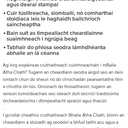
agus dearaí stampaí
Cuir túslitreacha, siombailí, nó comharthaí
stoidiaca leis le haghaidh bailchríoch
saincheaptha
Bain sult as timpeallacht cheardlainne
suaimhneach i ngrúpa beag
Tabhair do phíosa seodra lámhdhéanta
abhaile an lá céanna
Ag lorg eispéireas cruthaitheach cuimhneacháin i mBaile
Átha Cliath? Tugann an cheardlann seodra airgid seo an deis
iontach chun do sheun nó do chrochadán pearsantaithe féin
a chruthú ón tús. Oiriúnach do thosaitheoirí, tugann an
seisiún tumoideachais seo isteach duit teicnící traidisiúnta
órcheardaíochta i dtimpeallacht spraíúil agus thacúil.
.
I gcroílár cheathrú cruthaitheach Bhaile Átha Cliath, bíonn an
cheardlann á stiúradh ag seodóirí a bhfuil taithí acu agus a