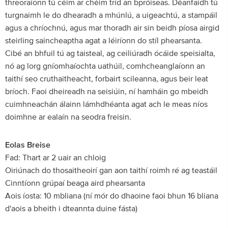
threoraíonn tú céim ar chéim tríd an bpróiseas. Déanfaidh tú
turgnaimh le do dhearadh a mhúnlú, a uigeachtú, a stampáil
agus a chríochnú, agus mar thoradh air sin beidh píosa airgid
steirling saincheaptha agat a léiríonn do stíl phearsanta.
Cibé an bhfuil tú ag taisteal, ag ceiliúradh ócáide speisialta,
nó ag lorg gníomhaíochta uathúil, comhcheanglaíonn an
taithí seo cruthaitheacht, forbairt scileanna, agus beir leat
bríoch. Faoi dheireadh na seisiúin, ní hamháin go mbeidh
cuimhneachán álainn lámhdhéanta agat ach le meas níos
doimhne ar ealaín na seodra freisin.
Eolas Breise
Fad: Thart ar 2 uair an chloig
Oiriúnach do thosaitheoirí gan aon taithí roimh ré ag teastáil
Cinntíonn grúpaí beaga aird phearsanta
Aois íosta: 10 mbliana (ní mór do dhaoine faoi bhun 16 bliana
d'aois a bheith i dteannta duine fásta)