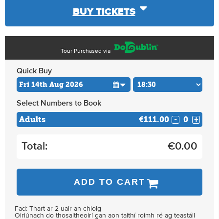
BUY TICKETS
Tour Purchased via
Quick Buy
Select Numbers to Book
Adults
€111.00
-
+
Total:
€
0.00
ADD TO CART
Fad: Thart ar 2 uair an chloig
Oiriúnach do thosaitheoirí gan aon taithí roimh ré ag teastáil