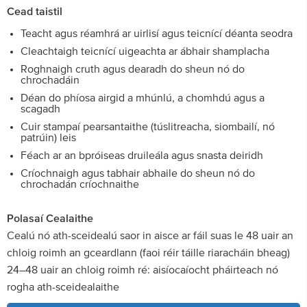
Cead taistil
Teacht agus réamhrá ar uirlisí agus teicnící déanta seodra
Cleachtaigh teicnící uigeachta ar ábhair shamplacha
Roghnaigh cruth agus dearadh do sheun nó do
chrochadáin
Déan do phíosa airgid a mhúnlú, a chomhdú agus a
scagadh
Cuir stampaí pearsantaithe (túslitreacha, siombailí, nó
patrúin) leis
Féach ar an bpróiseas druileála agus snasta deiridh
Críochnaigh agus tabhair abhaile do sheun nó do
chrochadán críochnaithe
Polasaí Cealaithe
Cealú nó ath-sceidealú saor in aisce ar fáil suas le 48 uair an
chloig roimh an gceardlann (faoi réir táille riaracháin bheag)
24–48 uair an chloig roimh ré: aisíocaíocht pháirteach nó
rogha ath-sceidealaithe