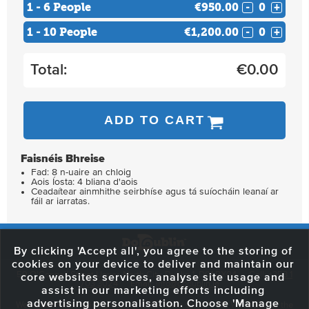
1 - 6 People
€950.00
-
+
1 - 10 People
€1,200.00
-
+
Total:
€
0.00
ADD TO CART
Faisnéis Bhreise
Fad: 8 n-uaire an chloig
Aois Íosta: 4 bliana d'aois
Ceadaítear ainmhithe seirbhíse agus tá suíocháin leanaí ar
fáil ar iarratas.
By clicking 'Accept all', you agree to the storing of
cookies on your device to deliver and maintain our
59 O'Connell Street Upper, North City, Dublin 1, D01 RX04
Call:
+353 1
core websites services, analyse site usage and
703 3024
Email:
info@dodublin.ie
assist in our marketing efforts including
advertising personalisation. Choose 'Manage
We've been entertaining visitors to our town since 1988. We're part of the