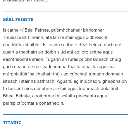
finscéalach an Titanic.
BÉAL FEIRSTE
Is cathair í Béal Feirste, príomhchathair bhríomhar
Thuaisceart Éireann, atá lán le stair agus oidhreacht
chultúrtha shaibhir. Is ceann scríbe é Béal Feirste nach mór
cuairt a thabhairt air dóibh siúd atá ag lorg scíthe agus
eachtraíochta araon. Tugann an turas príobháideach chuig
gach ceann de na séadchomharthaí íocónacha agus na
múrphictiúirí sa chathair thú - ag críochnú tumadh domhain
isteach i stair na cathrach. Agus tú ag iniúchadh, gheobhaidh
tú tuiscint níos doimhne ar stair agus tírdhreach polaitiúil
Bhéal Feirste, a roinntear trí scéalta pearsanta agus
peirspictíochtaí a cónaitheoirí.
TITANIC