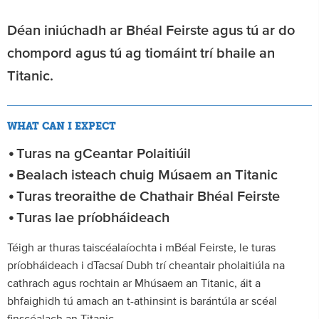
Déan iniúchadh ar Bhéal Feirste agus tú ar do
chompord agus tú ag tiomáint trí bhaile an
Titanic.
WHAT CAN I EXPECT
Turas na gCeantar Polaitiúil
Bealach isteach chuig Músaem an Titanic
Turas treoraithe de Chathair Bhéal Feirste
Turas lae príobháideach
Téigh ar thuras taiscéalaíochta i mBéal Feirste, le turas
príobháideach i dTacsaí Dubh trí cheantair pholaitiúla na
cathrach agus rochtain ar Mhúsaem an Titanic, áit a
bhfaighidh tú amach an t-athinsint is barántúla ar scéal