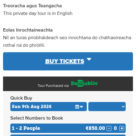
Treoracha agus Teangacha
This private day tour is in English
Eolas Inrochtaineachta
Níl an turas príobháideach seo inrochtana do chathaoireacha
rothaí ná do phróillí.
BUY TICKETS
Tour Purchased via
Quick Buy
Select Numbers to Book
1 - 2 People
€850.00
-
+