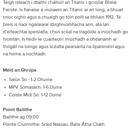
Téigh isteach i dtaithí cháiliúil an Titanic i gcroílár Bhéal
Feirste. Is fianaise é músaem an Titanic ar an long, a bhuail
cnoc oighir agus a chuaigh go tóin poill sa bhliain 1912. Tá
breis is naoi ngailearaí idirghníomhacha ann, atá lán
d’éifeachtaí speisialta, chun scéal na tragóide a iniúchadh go
hiomlán. Is féidir le cuairteoirí iniúchadh a dhéanamh ar
thógáil na loinge agus scéalta pearsanta na bpaisinéirí agus
na foirne a nochtadh.
Méid an Ghrúpa
Salún Só - 1-2 Dhuine
MPV Sómasach: 1-6 Duine
Cóiste Midi Só: 1-12 Duine
Pointí Bailithe
Bailithe ag 09:00
Pointe Cruinnithe: Sráid Nassau, Baile Átha Cliath