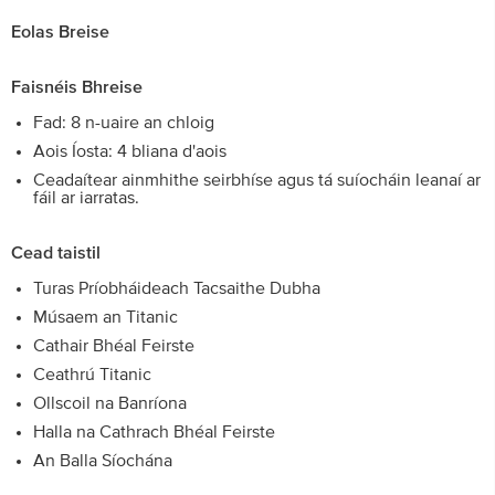
Eolas Breise
Faisnéis Bhreise
Fad: 8 n-uaire an chloig
Aois Íosta: 4 bliana d'aois
Ceadaítear ainmhithe seirbhíse agus tá suíocháin leanaí ar
fáil ar iarratas.
Cead taistil
Turas Príobháideach Tacsaithe Dubha
Músaem an Titanic
Cathair Bhéal Feirste
Ceathrú Titanic
Ollscoil na Banríona
Halla na Cathrach Bhéal Feirste
An Balla Síochána