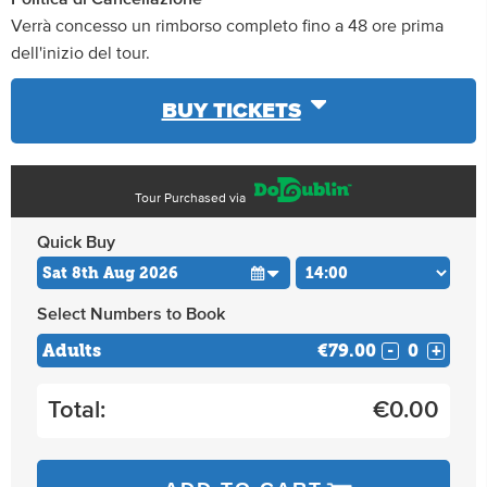
Verrà concesso un rimborso completo fino a 48 ore prima
dell'inizio del tour.
BUY TICKETS
Tour Purchased via
Quick Buy
Select Numbers to Book
Adults
€79.00
-
+
Total:
€
0.00