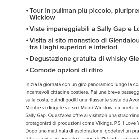
Tour in pullman più piccolo, pluripr
Wicklow
Viste impareggiabili a Sally Gap e 
Visita al sito monastico di Glendal
tra i laghi superiori e inferiori
Degustazione gratuita di whisky Gl
Comode opzioni di ritiro
Inizia la giornata con un giro panoramico lungo la c
incantevoli cittadine costiere. Fai una breve passegg
sulla costa, quindi goditi una rilassante sosta da A
Mentre vi dirigete verso i Monti Wicklow, rimarrete in
Sally Gap. Quest'area offre ai visitatori una straordi
protagonisti di produzioni come Vikings, P.S. I Love 
Dopo una mattinata di esplorazione, godetevi un pra
Rilassatevi e assaporate i sapori dell'Irlanda, accomp