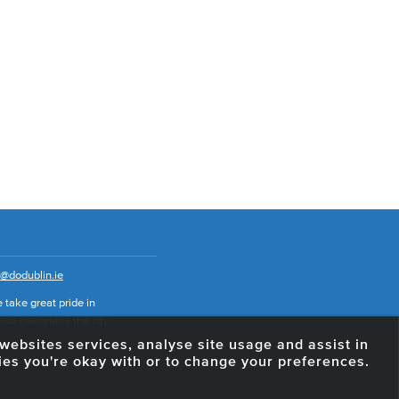
o@dodublin.ie
 take great pride in
also celebrates the city
e websites services, analyse site usage and assist in
ies you're okay with or to change your preferences.