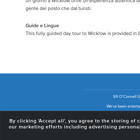
un giorno a Wicklow offre un'esperienza autentica de
gente del posto che dai turisti.
Guide e Lingue
This fully guided day tour to Wicklow is provided in 
59 O'Connell St
We've been entertai
delivering a real and a
By clicking 'Accept all', you agree to the storing o
our marketing efforts including advertising persona