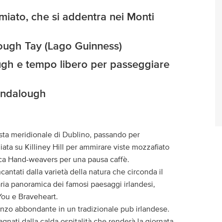
emiato, che si addentra nei Monti
Lough Tay (Lago Guinness)
ough e tempo libero per passeggiare
endalough
osta meridionale di Dublino, passando per
iata su Killiney Hill per ammirare viste mozzafiato
voca Hand-weavers per una pausa caffè.
cantati dalla varietà della natura che circonda il
naria panoramica dei famosi paesaggi irlandesi,
You e Braveheart.
nzo abbondante in un tradizionale pub irlandese.
agnati dalla calda ospitalità che renderà la giornata