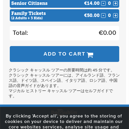
Senior Citizens
€14.00
-
+
Family Tickets
€50.00
-
+
(2 Adults + 3 Kids)
Total:
€
0.00
ADD TO CART
クラシック キャッスル ツアーの所要時間は約 45 分です。
クラシック キャッスル ツアーには、アイルランド語、フラン
ス語、ドイツ語、スペイン語、イタリア語、ロシア語、中国
語の音声ガイドがあります。
マジカル ヒストリー キャッスル ツアーはセルフガイドで
す。
By clicking 'Accept all', you agree to the storing of
cookies on your device to deliver and maintain our
59 O'Connell Street Upper, North City, Dublin 1, D01 RX04
Call:
+353 1
core websites services, analyse site usage and