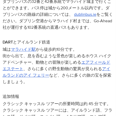
ダブリンバスの32番と42番系統でマラハイド城まで行くこ
とができます。バス停は城から200メートル以内です。ダ
ブリンバスの路線の詳細については、
dublinbus.ie
をご覧く
ださい。ダブリン空港からマラハイド村までは、Go-Ahead
社が運行する102番系統の直通バスもあります。
DARTとアイルランド鉄道
城は
マラハイド駅
から徒歩約10分です。
街から出て、息を呑むような景色が楽しめるホウス ハイク
アドベンチャー、動物との冒険が楽しめる
エアフィールド
エステート
、さらに多くの野生動物の驚異が見られる
アイ
ルランドのアイ フェリー
など、さらに多くの旅の宝を探索
しましょう。
追加情報
クラシック キャッスル ツアーの所要時間は約 45 分です。
クラシック キャッスル ツアーには、アイルランド語、フラ