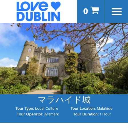
0
マラハイド城
Tour Type:
Local Culture
Tour Location:
Malahide
Tour Operator:
Aramark
Tour Duration:
1 Hour