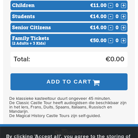
Children
€11.00
-
+
Students
€14.00
-
+
Senior Citizens
€14.00
-
+
Family Tickets
€50.00
-
+
(2 Adults + 3 Kids)
Total:
€
0.00
ADD TO CART
De klassieke kasteeltour duurt ongeveer 45 minuten.
De Classic Castle Tour heeft audiogidsen die beschikbaar zijn
in het Iers, Frans, Duits, Spaans, Italiaans, Russisch en
Mandarijn.
De Magical History Castle Tours zijn self-guided.
By clicking 'Accept all', you agree to the storing of