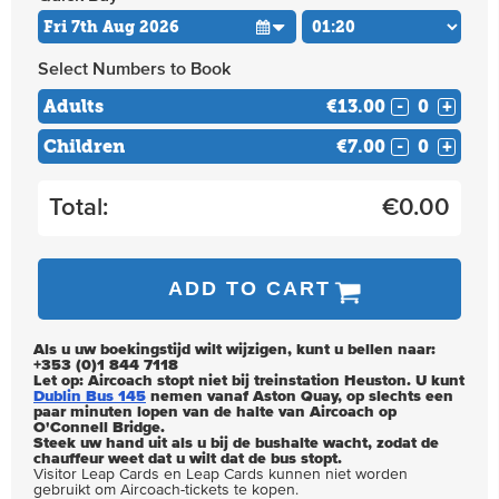
Select Numbers to Book
Adults
€13.00
-
+
Children
€7.00
-
+
Total:
€
0.00
ADD TO CART
Als u uw boekingstijd wilt wijzigen, kunt u bellen naar:
+353 (0)1 844 7118
Let op: Aircoach stopt niet bij treinstation Heuston. U kunt
Dublin Bus 145
nemen vanaf Aston Quay, op slechts een
paar minuten lopen van de halte van Aircoach op
O'Connell Bridge.
Steek uw hand uit als u bij de bushalte wacht, zodat de
chauffeur weet dat u wilt dat de bus stopt.
Visitor Leap Cards en Leap Cards kunnen niet worden
gebruikt om Aircoach-tickets te kopen.