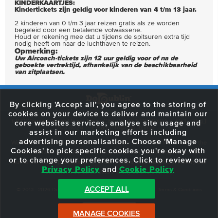
KINDERKAARTJES:
Kindertickets zijn geldig voor kinderen van 4 t/m 13 jaar.
2 kinderen van 0 t/m 3 jaar reizen gratis als ze worden
begeleid door een betalende volwassene.
Houd er rekening mee dat u tijdens de spitsuren extra tijd
nodig heeft om naar de luchthaven te reizen.
Opmerking:
Uw Aircoach-tickets zijn 12 uur geldig voor of na de
geboekte vertrektijd, afhankelijk van de beschikbaarheid
van zitplaatsen.
By clicking 'Accept all', you agree to the storing of
cookies on your device to deliver and maintain our
59 O'Connell Street Upper, North City, Dublin 1, D01 RX04
Call:
+353 1
core websites services, analyse site usage and
703 3024
Email:
info@dodublin.ie
assist in our marketing efforts including
advertising personalisation. Choose 'Manage
We've been entertaining visitors to our town since 1988. We're part of the
Cookies' to pick specific cookies you're okay with
fabric of Dublin City and we take great pride in delivering a real and
or to change your preferences. Click to review our
authentic tour experience to all of our visitors, one steeped in history but
Privacy Policy
and
Cookie Policy
one that also celebrates the city as she evolves.
ACCEPT ALL
© 2013 - 2026 DoDublin. All Rights Reserved.
Privacy Policy
|
Terms & Conditions
Front Desk Login
MANAGE COOKIES