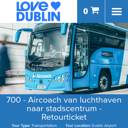
0
700 - Aircoach van luchthaven
naar stadscentrum -
Retourticket
Tour Type:
Transportation
Tour Location:
Dublin Airport