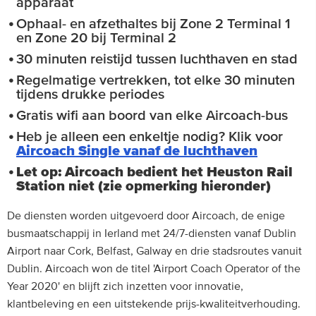
apparaat
Ophaal- en afzethaltes bij Zone 2 Terminal 1
en Zone 20 bij Terminal 2
30 minuten reistijd tussen luchthaven en stad
Regelmatige vertrekken, tot elke 30 minuten
tijdens drukke periodes
Gratis wifi aan boord van elke Aircoach-bus
Heb je alleen een enkeltje nodig? Klik voor
Aircoach Single vanaf de luchthaven
Let op: Aircoach bedient het Heuston Rail
Station niet (zie opmerking hieronder)
De diensten worden uitgevoerd door Aircoach, de enige
busmaatschappij in Ierland met 24/7-diensten vanaf Dublin
Airport naar Cork, Belfast, Galway en drie stadsroutes vanuit
Dublin. Aircoach won de titel 'Airport Coach Operator of the
Year 2020' en blijft zich inzetten voor innovatie,
klantbeleving en een uitstekende prijs-kwaliteitverhouding.