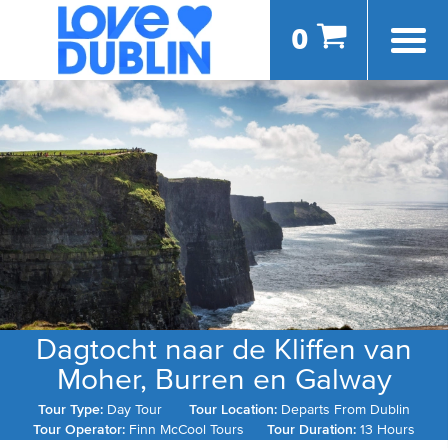
0
Dagtocht naar de Kliffen van
Moher, Burren en Galway
Tour Type:
Day Tour
Tour Location:
Departs From Dublin
Tour Operator:
Finn McCool Tours
Tour Duration:
13 Hours