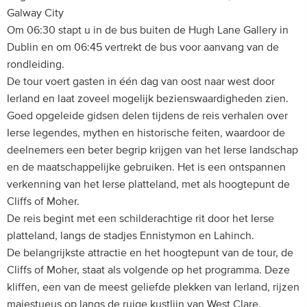
Galway City
Om 06:30 stapt u in de bus buiten de Hugh Lane Gallery in
Dublin en om 06:45 vertrekt de bus voor aanvang van de
rondleiding.
De tour voert gasten in één dag van oost naar west door
Ierland en laat zoveel mogelijk bezienswaardigheden zien.
Goed opgeleide gidsen delen tijdens de reis verhalen over
Ierse legendes, mythen en historische feiten, waardoor de
deelnemers een beter begrip krijgen van het Ierse landschap
en de maatschappelijke gebruiken. Het is een ontspannen
verkenning van het Ierse platteland, met als hoogtepunt de
Cliffs of Moher.
De reis begint met een schilderachtige rit door het Ierse
platteland, langs de stadjes Ennistymon en Lahinch.
De belangrijkste attractie en het hoogtepunt van de tour, de
Cliffs of Moher, staat als volgende op het programma. Deze
kliffen, een van de meest geliefde plekken van Ierland, rijzen
majestueus op langs de ruige kustlijn van West Clare.