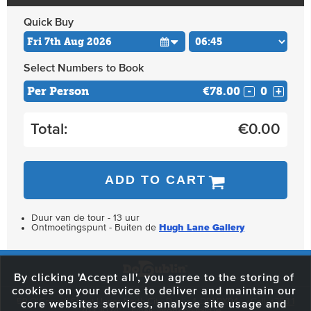
Quick Buy
Select Numbers to Book
Per Person
€78.00
-
+
Total:
€
0.00
ADD TO CART
Duur van de tour - 13 uur
Ontmoetingspunt - Buiten de
Hugh Lane Gallery
By clicking 'Accept all', you agree to the storing of
cookies on your device to deliver and maintain our
59 O'Connell Street Upper, North City, Dublin 1, D01 RX04
Call:
+353 1
core websites services, analyse site usage and
703 3024
Email:
info@dodublin.ie