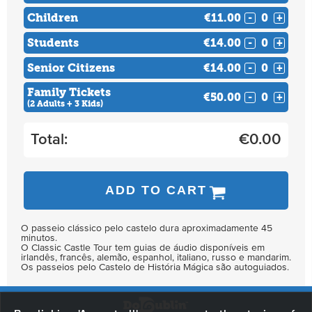
Children
€11.00
-
+
Students
€14.00
-
+
Senior Citizens
€14.00
-
+
Family Tickets
€50.00
-
+
(2 Adults + 3 Kids)
Total:
€
0.00
ADD TO CART
O passeio clássico pelo castelo dura aproximadamente 45
minutos.
O Classic Castle Tour tem guias de áudio disponíveis em
irlandês, francês, alemão, espanhol, italiano, russo e mandarim.
Os passeios pelo Castelo de História Mágica são autoguiados.