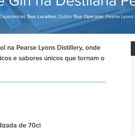
e Gin na Destilaria P
 Experiences
Tour Location:
Dublin
Tour Operator:
Pearse Lyons D
ol na Pearse Lyons Distillery, onde
nicos e sabores únicos que tornam o
lizada de 70cl