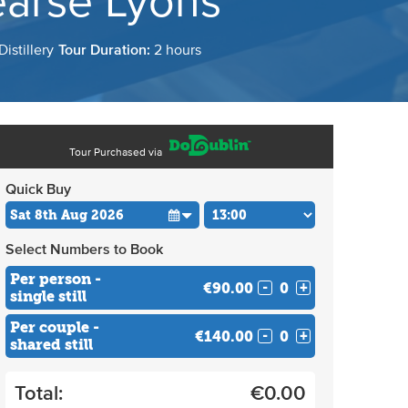
earse Lyons
istillery
Tour Duration:
2 hours
Tour Purchased via
Quick Buy
Select Numbers to Book
Per person -
€90.00
-
+
single still
Per couple -
€140.00
-
+
shared still
Total:
€
0.00