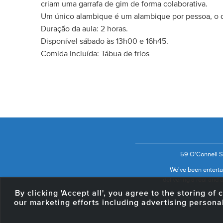
criam uma garrafa de gim de forma colaborativa.
Um único alambique é um alambique por pessoa, o q
Duração da aula: 2 horas.
Disponível sábado às 13h00 e 16h45.
Comida incluída: Tábua de frios
59 O'Connell St
We've been entertai
delivering a real and a
By clicking 'Accept all', you agree to the storing o
our marketing efforts including advertising persona