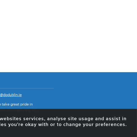
o@dodublin.ie
 take great pride in
also celebrates the city
e websites services, analyse site usage and assist in
ies you're okay with or to change your preferences.