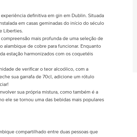
 experiência definitiva em gin em Dublin. Situada
á instalada em casas geminadas do início do século
 Liberties.
ma compreensão mais profunda de uma seleção de
no alambique de cobre para funcionar. Enquanto
s da estação harmonizados com os coquetéis
idade de verificar o teor alcoólico, com a
eche sua garrafa de 70cl, adicione um rótulo
ciar!
envolver sua própria mistura, como também é a
omo ele se tornou uma das bebidas mais populares
bique compartilhado entre duas pessoas que