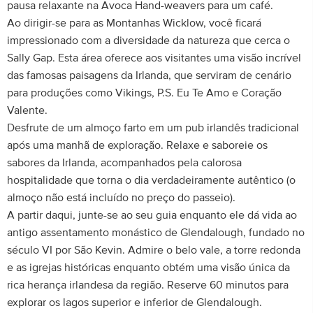
pausa relaxante na Avoca Hand-weavers para um café.
Ao dirigir-se para as Montanhas Wicklow, você ficará
impressionado com a diversidade da natureza que cerca o
Sally Gap. Esta área oferece aos visitantes uma visão incrível
das famosas paisagens da Irlanda, que serviram de cenário
para produções como Vikings, P.S. Eu Te Amo e Coração
Valente.
Desfrute de um almoço farto em um pub irlandês tradicional
após uma manhã de exploração. Relaxe e saboreie os
sabores da Irlanda, acompanhados pela calorosa
hospitalidade que torna o dia verdadeiramente autêntico (o
almoço não está incluído no preço do passeio).
A partir daqui, junte-se ao seu guia enquanto ele dá vida ao
antigo assentamento monástico de Glendalough, fundado no
século VI por São Kevin. Admire o belo vale, a torre redonda
e as igrejas históricas enquanto obtém uma visão única da
rica herança irlandesa da região. Reserve 60 minutos para
explorar os lagos superior e inferior de Glendalough.