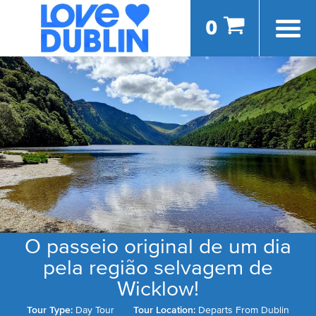
0
O passeio original de um dia
pela região selvagem de
Wicklow!
Tour Type:
Day Tour
Tour Location:
Departs From Dublin