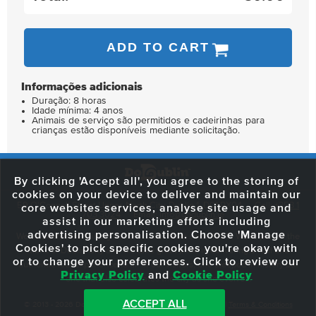
ADD TO CART
Informações adicionais
Duração: 8 horas
Idade mínima: 4 anos
Animais de serviço são permitidos e cadeirinhas para
crianças estão disponíveis mediante solicitação.
By clicking 'Accept all', you agree to the storing of
cookies on your device to deliver and maintain our
59 O'Connell Street Upper, North City, Dublin 1, D01 RX04
Call:
+353 1
core websites services, analyse site usage and
703 3024
Email:
info@dodublin.ie
assist in our marketing efforts including
advertising personalisation. Choose 'Manage
We've been entertaining visitors to our town since 1988. We're part of the
Cookies' to pick specific cookies you're okay with
fabric of Dublin City and we take great pride in delivering a real and
or to change your preferences. Click to review our
authentic tour experience to all of our visitors, one steeped in history but
Privacy Policy
and
Cookie Policy
one that also celebrates the city as she evolves.
ACCEPT ALL
© 2013 - 2026 DoDublin. All Rights Reserved.
Privacy Policy
|
Terms & Conditions