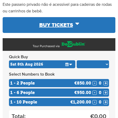
Este passeio privado não é acessível para cadeiras de rodas
ou carrinhos de bebê.
BUY TICKETS
Tour Purchased via
Quick Buy
Select Numbers to Book
1 - 2 People
€850.00
-
+
1 - 6 People
€950.00
-
+
1 - 10 People
€1,200.00
-
+
Total:
€
0.00