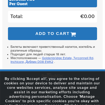
Per Guest
Total:
€
0.00
ADD TO CART
Билеты включают приветственный напиток, коктейль и
различные образцы.
Подходит для людей старше 18 лет.
Местоположение —
Goldenbridge Estate, Tyrconnell Rd,
Inchicore, Дублин D08 EWK2
.
By clicking 'Accept all', you agree to the storing of
cookies on your device to deliver and maintain our
59 O'Connell Street Upper, North City, Dublin 1, D01 RX04
Call:
+353 1
core websites services, analyse site usage and
703 3024
Email:
info@dodublin.ie
assist in our marketing efforts including
advertising personalisation. Choose 'Manage
We've been entertaining visitors to our town since 1988. We're part of the
Cookies' to pick specific cookies you're okay with
fabric of Dublin City and we take great pride in delivering a real and