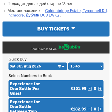
Подходит для людей старше 18 лет.
Местоположение —
Goldenbridge Estate, Tyrconnell Rd,
Inchicore, Дублин D08 EWK2
.
BUY TICKETS
Tour Purchased via
Quick Buy
Select Numbers to Book
Experience for
One Bottle Per
€101.99
-
+
Guest
Experience for
One Bottle
€182.99
-
+
Between Two