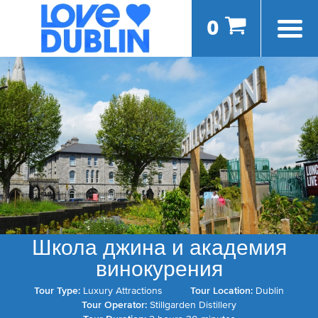
0
Школа джина и академия
винокурения
Tour Type:
Luxury Attractions
Tour Location:
Dublin
Tour Operator:
Stillgarden Distillery