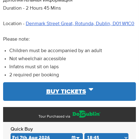
Дополнительная информация
Duration - 2 Hours 45 Mins
Location -
Denmark Street Great, Rotunda, Dublin, D01 W1C0
Please note:
Children must be accompanied by an adult
Not wheelchair accessible
Infatns must sit on laps
2 required per booking
BUY TICKETS
Tour Purchased via
Quick Buy