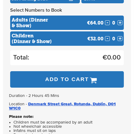
Select Numbers to Book
Adults (Dinner
€64.00
-
+
& Show)
Children
€32.00
-
+
(Dinner & Show)
Total:
€
0.00
ADD TO CART
Duration - 2 Hours 45 Mins
Location -
Denmark Street Great, Rotunda, Dublin, D01
W1C0
Please note:
Children must be accompanied by an adult
Not wheelchair accessible
Infatns must sit on laps