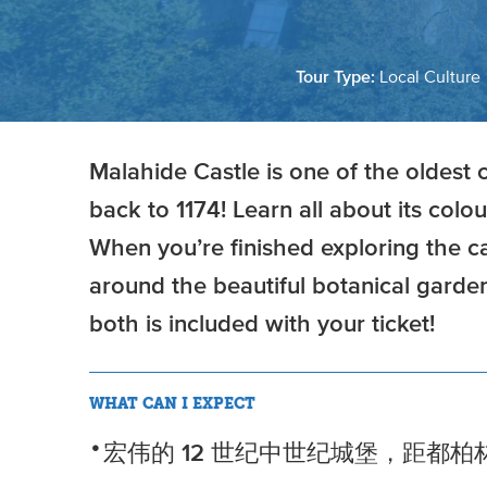
Tour Type:
Local Culture
Malahide Castle is one of the oldest c
back to 1174! Learn all about its colou
When you’re finished exploring the c
around the beautiful botanical garde
both is included with your ticket!
WHAT CAN I EXPECT
宏伟的 12 世纪中世纪城堡，距都柏林