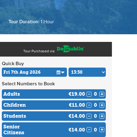
Tour Duration:
1 Hour
Tour Purchased via
Quick Buy
Select Numbers to Book
Adults
€19.00
-
+
Children
€11.00
-
+
Students
€14.00
-
+
Senior
€14.00
-
+
Citizens