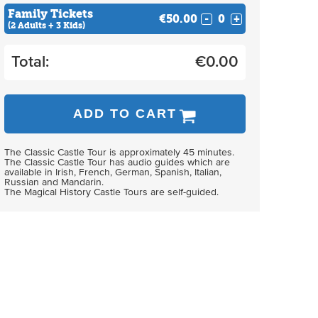
Family Tickets
€50.00
-
+
(2 Adults + 3 Kids)
Total:
€
0.00
ADD TO CART
The Classic Castle Tour is approximately 45 minutes.
The Classic Castle Tour has audio guides which are
available in Irish, French, German, Spanish, Italian,
Russian and Mandarin.
The Magical History Castle Tours are self-guided.