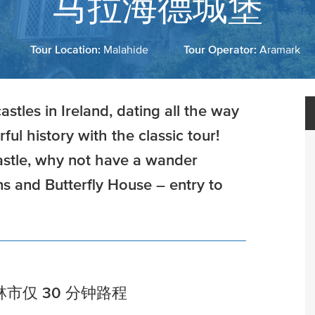
马拉海德城堡
Tour Location:
Malahide
Tour Operator:
Aramark
astles in Ireland, dating all the way
rful history with the classic tour!
astle, why not have a wander
ns and Butterfly House – entry to
市仅 30 分钟路程