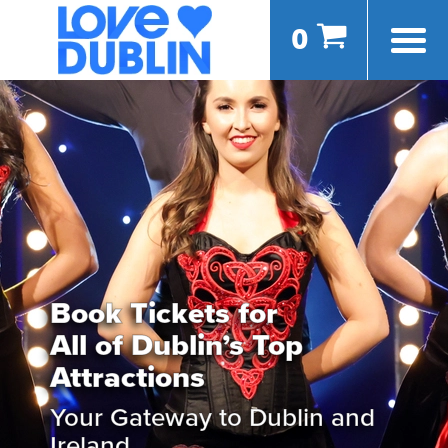
0
Book Tickets for
All of Dublin’s Top
Attractions
Your Gateway to Dublin and
Ireland