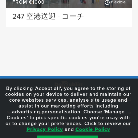
FROM €1000
Flexible
247 空港送迎 - コーチ
By clicking 'Accept all', you agree to the storing of
cookies on your device to deliver and maintain our
59 O'Connell Street Upper, North City, Dublin 1, D01 RX04
Call:
+353 1
core websites services, analyse site usage and
703 3024
Email:
info@dodublin.ie
assist in our marketing efforts including
advertising personalisation. Choose 'Manage
We've been entertaining visitors to our town since 1988. We're part of the
Cookies' to pick specific cookies you're okay with
fabric of Dublin City and we take great pride in delivering a real and
or to change your preferences. Click to review our
authentic tour experience to all of our visitors, one steeped in history but
Privacy Policy
and
Cookie Policy
one that also celebrates the city as she evolves.